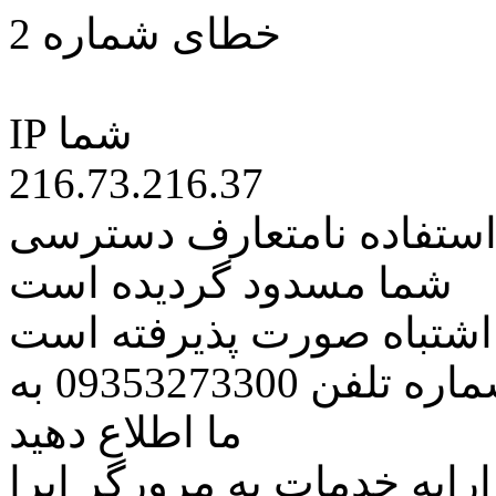
خطای شماره 2
IP شما
216.73.216.37
 استفاده نامتعارف دسترسی
شما مسدود گردیده است
ه اشتباه صورت پذیرفته است
مراتب این مسئله را از طریق شماره تلفن 09353273300 به
ما اطلاع دهید
رایه خدمات به مرورگر اپرا