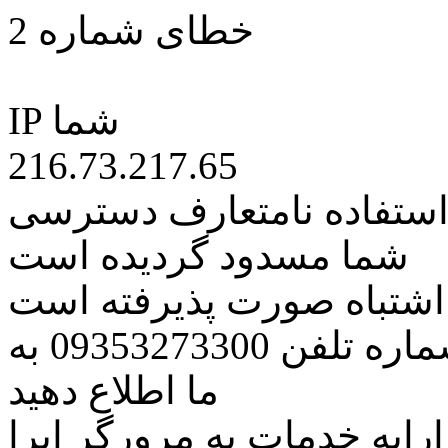
خطای شماره 2
IP شما
216.73.217.65
 استفاده نامتعارف دسترسی
شما مسدود گردیده است
ه اشتباه صورت پذیرفته است
مراتب این مسئله را از طریق شماره تلفن 09353273300 به
ما اطلاع دهید
رایه خدمات به مرورگر اپرا