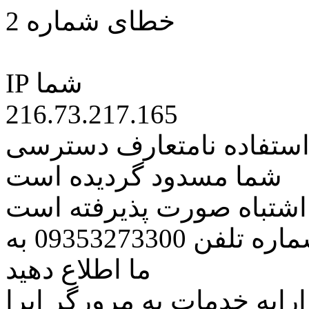
خطای شماره 2
IP شما
216.73.217.165
 استفاده نامتعارف دسترسی
شما مسدود گردیده است
ه اشتباه صورت پذیرفته است
مراتب این مسئله را از طریق شماره تلفن 09353273300 به
ما اطلاع دهید
رایه خدمات به مرورگر اپرا