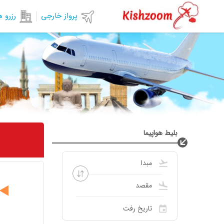
پرواز خارجی
رزرو 
بلیط هواپیما
◀️