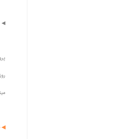
◀
پرو
روز
میت
◀ ق