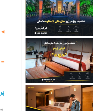
ف
◀
⬅
ف
پر
پرواز 