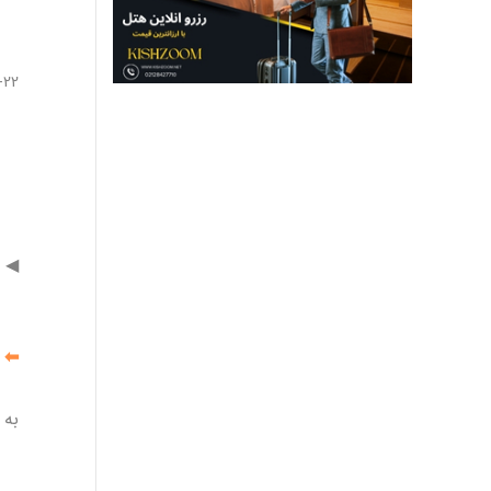
-22
◀
⬅
به 