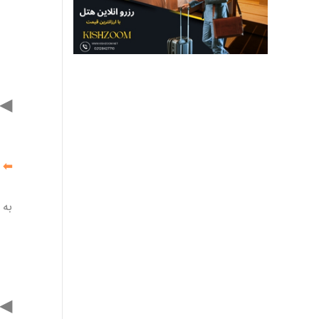
◀
⬅
پ
به
◀