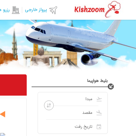
پرواز خارجی
رزرو 
بلیط هواپیما
◀️