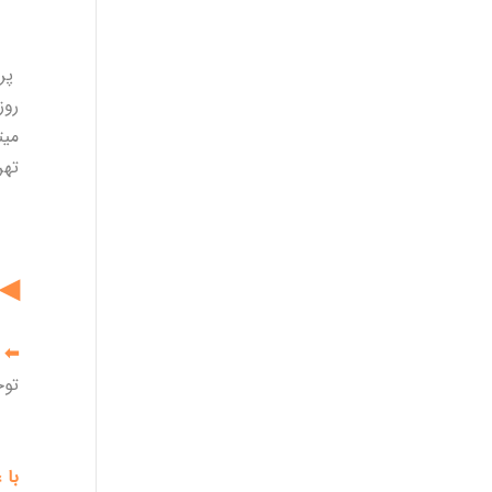
پرو
روز
میت
تهر
◀ق
⬅
توج
با 