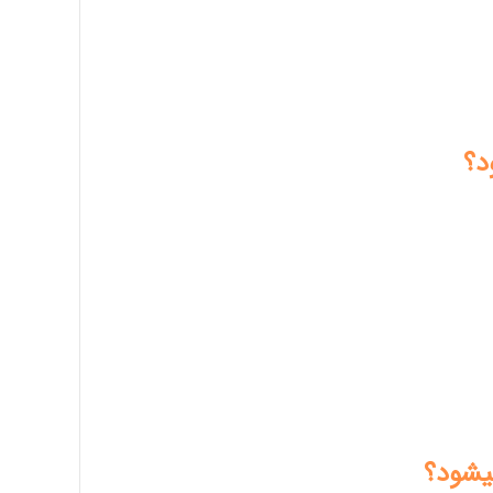
د؟
میشود؟