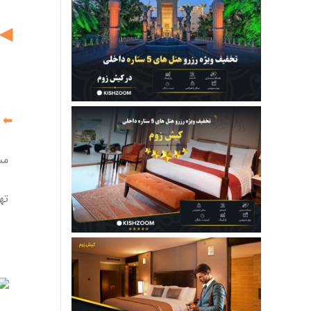
◀ 
⬅
مساف
تهران و